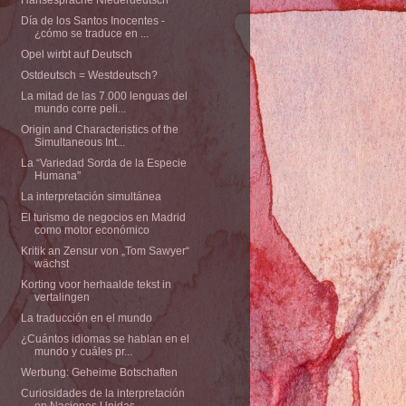
Día de los Santos Inocentes -
¿cómo se traduce en ...
Opel wirbt auf Deutsch
Ostdeutsch = Westdeutsch?
La mitad de las 7.000 lenguas del
mundo corre peli...
Origin and Characteristics of the
Simultaneous Int...
La “Variedad Sorda de la Especie
Humana"
La interpretación simultánea
El turismo de negocios en Madrid
como motor económico
Kritik an Zensur von „Tom Sawyer“
wächst
Korting voor herhaalde tekst in
vertalingen
La traducción en el mundo
¿Cuántos idiomas se hablan en el
mundo y cuáles pr...
Werbung: Geheime Botschaften
Curiosidades de la interpretación
en Naciones Unidas