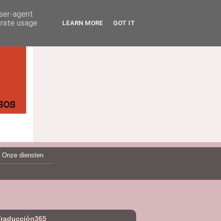
user-agent
erate usage
LEARN MORE
GOT IT
Onze diensten
Traducción365