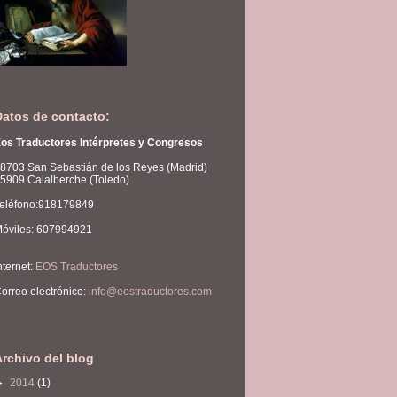
Datos de contacto:
os Traductores Intérpretes y Congresos
8703 San Sebastián de los Reyes (Madrid)
5909 Calalberche (Toledo)
eléfono:918179849
óviles: 607994921
nternet:
EOS Traductores
orreo electrónico:
info@eostraductores.com
Archivo del blog
►
2014
(1)