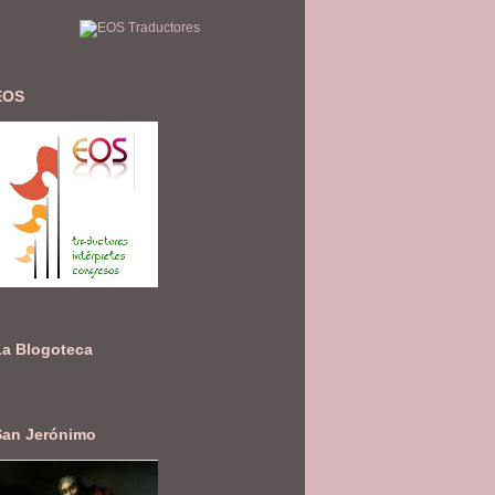
EOS
La Blogoteca
San Jerónimo