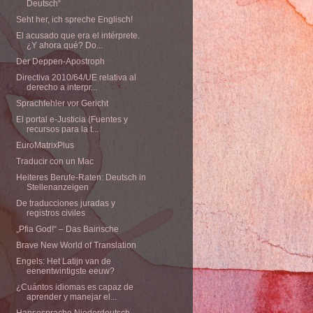
Deutsch“
Seht her, ich spreche Englisch!
El acusado que era el intérprete.
¿Y ahora qué? Do...
Der Deppen-Apostroph
Directiva 2010/64/UE relativa al
derecho a interpr...
Sprachfehler vor Gericht
El portal e-Justicia (Fuentes y
recursos para la t...
EuroMatrixPlus
Traducir con un Mac
Heiteres Berufe-Raten: Deutsch in
Stellenanzeigen
De traducciones juradas y
registros civiles
„Pfia God!“ – Das Bairische
Brave New World of Translation
Engels: Het Latijn van de
eenentwintigste eeuw?
¿Cuántos idiomas es capaz de
aprender y manejar el...
Hansesprache Niederdeutsch