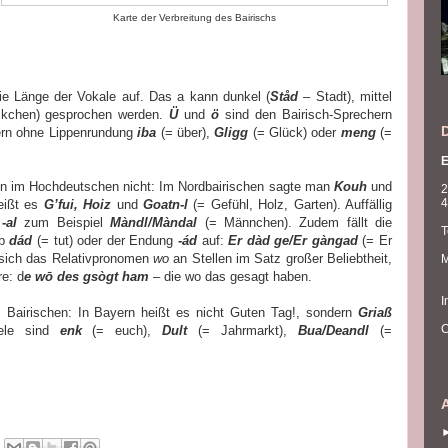
Karte der Verbreitung des Bairischs
die Länge der Vokale auf. Das a kann dunkel (
Ståd
– Stadt), mittel
kchen) gesprochen werden.
Ü
und
ö
sind den Bairisch-Sprechern
yern ohne Lippenrundung
iba
(= über),
Gligg
(= Glück) oder
meng
(=
E
gen im Hochdeutschen nicht: Im Nordbairischen sagte man
Kouh
und
2
4
heißt es
G’fui, Hoiz
und
Goatn
-l
(= Gefühl, Holz, Garten). Auffällig
r
-al
zum Beispiel
Màndl/Màndal
(= Männchen). Zudem fällt die
T
rb
dád
(= tut) oder der Endung
-ád
auf:
Er dàd ge/Er gàngad
(= Er
t sich das Relativpronomen
wo
an Stellen im Satz großer Beliebtheit,
M
e: d
e wō des gsògt ham
– die wo das gesagt haben.
I
 Bairischen: In Bayern heißt es nicht Guten Tag!, sondern
Griaß
C
iele sind
enk
(= euch),
Dult
(= Jahrmarkt),
Bua/Deandl
(=