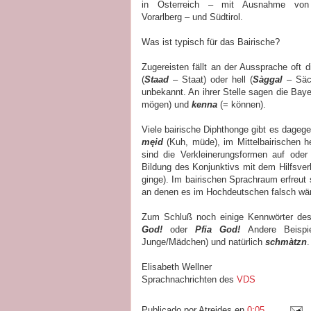
in Österreich – mit Ausnahme von
Vorarlberg – und Südtirol.
Was ist typisch für das Bairische?
Zugereisten fällt an der Aussprache oft 
(
Staad
– Staat) oder hell (
Sàggal
– Säc
unbekannt. An ihrer Stelle sagen die Ba
mögen) und
kenna
(= können).
Viele bairische Diphthonge gibt es dage
męid
(Kuh, müde), im Mittelbairischen 
sind die Verkleinerungsformen auf ode
Bildung des Konjunktivs mit dem Hilfsve
ginge). Im bairischen Sprachraum erfreu
an denen es im Hochdeutschen falsch wär
Zum Schluß noch einige Kennwörter des
God!
oder
Pfia God!
Andere Beisp
Junge/Mädchen) und natürlich
schmàtzn
.
Elisabeth Wellner
Sprachnachrichten des
VDS
Publicado por
Atreides
en
0:05