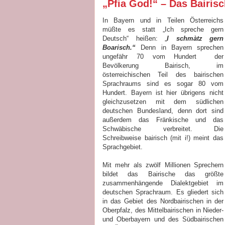
„Pfia God!“ – Das Bairis
In Bayern und in Teilen Österreichs
müßte es statt „Ich spreche gern
Deutsch“ heißen: „
I schmàtz gern
Boarisch.“
Denn in Bayern sprechen
ungefähr 70 vom Hundert der
Bevölkerung Bairisch, im
österreichischen Teil des bairischen
Sprachraums sind es sogar 80 vom
Hundert. Bayern ist hier übrigens nicht
gleichzusetzen mit dem südlichen
deutschen Bundesland, denn dort sind
außerdem das Fränkische und das
Schwäbische verbreitet. Die
Schreibweise bairisch (mit i!) meint das
Sprachgebiet.
Mit mehr als zwölf Millionen Sprechern
bildet das Bairische das größte
zusammenhängende Dialektgebiet im
deutschen Sprachraum. Es gliedert sich
in das Gebiet des Nordbairischen in der
Oberpfalz, des Mittelbairischen in Nieder-
und Oberbayern und des Südbairischen