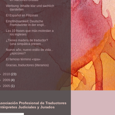
Werbung: Inhalte klar und sachlich
darstellen
El Español en Filipinas
Empfindsamkeit: Deutsche
Fremdwörter in der engli...
Las 10 frases que más molestan a
los ingleses
¿Tienes madera de traductor?
(una simpática presen...
Nuevo año, nuevo estilo de vida...
¿epicúreo?
El famoso término «spa»
Gracias, traductores (literarios)
►
2010
(23)
►
2009
(4)
►
2005
(1)
Asociación Profesional de Traductores
ntérpretes Judiciales y Jurados