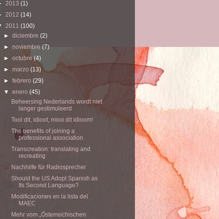
►
2013
(1)
►
2012
(14)
▼
2011
(100)
►
diciembre
(2)
►
noviembre
(7)
►
octubre
(4)
►
marzo
(13)
►
febrero
(29)
▼
enero
(45)
Beheersing Nederlands wordt niet
langer gestimuleerd
Tooi dit, idioot, mooi dit idioom!
The benefits of joining a
professional association
Transcreation: translating and
recreating
Nachhilfe für Radiosprecher
Should the US Adopt Spanish as
Its Second Language?
Modificaciones en la lista del
MAEC
Mehr vom „Österreichischen