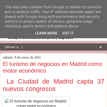
This site uses cookies from Google to deliver its services
and to analyze traffic. Your IP address and user-agent are
shared with Google along with performance and security
metrics to ensure quality of service, generate usage
statistics, and to detect and address abuse.
LEARN MORE
GOT IT
▼
sábado, 8 de enero de 2011
El turismo de negocios en Madrid como
motor económico
La Ciudad de Madrid capta 37
nuevos congresos