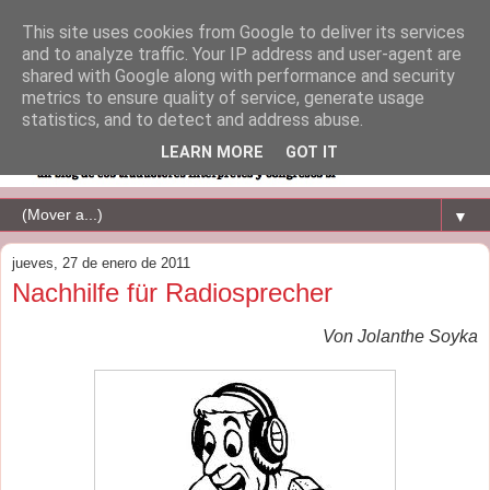
This site uses cookies from Google to deliver its services
and to analyze traffic. Your IP address and user-agent are
shared with Google along with performance and security
metrics to ensure quality of service, generate usage
statistics, and to detect and address abuse.
LEARN MORE
GOT IT
▼
jueves, 27 de enero de 2011
Nachhilfe für Radiosprecher
Von Jolanthe Soyka