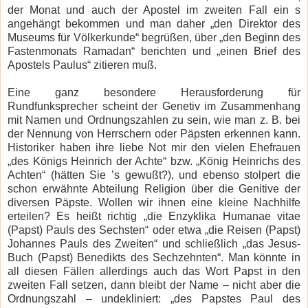
der Monat und auch der Apostel im zweiten Fall ein s
angehängt bekommen und man daher „den Direktor des
Museums für Völkerkunde“ begrüßen, über „den Beginn des
Fastenmonats Ramadan“ berichten und „einen Brief des
Apostels Paulus“ zitieren muß.
Eine ganz besondere Herausforderung für
Rundfunksprecher scheint der Genetiv im Zusammenhang
mit Namen und Ordnungszahlen zu sein, wie man z. B. bei
der Nennung von Herrschern oder Päpsten erkennen kann.
Historiker haben ihre liebe Not mir den vielen Ehefrauen
„des Königs Heinrich der Achte“ bzw. „König Heinrichs des
Achten“ (hätten Sie ’s gewußt?), und ebenso stolpert die
schon erwähnte Abteilung Religion über die Genitive der
diversen Päpste. Wollen wir ihnen eine kleine Nachhilfe
erteilen? Es heißt richtig „die Enzyklika Humanae vitae
(Papst) Pauls des Sechsten“ oder etwa „die Reisen (Papst)
Johannes Pauls des Zweiten“ und schließlich „das Jesus-
Buch (Papst) Benedikts des Sechzehnten“. Man könnte in
all diesen Fällen allerdings auch das Wort Papst in den
zweiten Fall setzen, dann bleibt der Name – nicht aber die
Ordnungszahl – undekliniert: „des Papstes Paul des