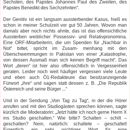
Sechsten, des Papstes Johannes Paul des Zweiten, des
Papstes Benedikt des Sechzehnten“.
Der Genitiv ist ein langsam aussterbender Kasus, hieß es
schon in meiner Schulzeit vor gut 50 Jahren. Wovon man
damals aber noch nichts ahnte, das ist das offensichtliche
Aussterben weiblicher Possessiv- und Relativpronomina.
Eine ORF-Mitarbeiterin, die um Spenden für „Nachbar in
Not“ bittet, spricht im Zusam- menhang mit den
Überschwemmungen in Pakistan von einer „Katastrophe,
von dessen Ausmaß man sich keinen Begriff macht“. Das
Wort „deren“ ist hier also offensichtlich in Vergessenheit
geraten. Leider noch weit häufiger vergessen viele Leute
und eben auch Ö1-Redakteure das besitzanzeigende
Fürwort „ihre“ und sagen statt dessen z. B. „Die Republik
Österreich und seine Bürger ...“
Und in der Sendung „Von Tag zu Tag“, in der die Hörer
anrufen und mit den Studiogästen sprechen können, sagte
kürzlich die Moderatorin: „Jetzt hätte ich noch gerne Herrn X
ins Studio geschalten.“ Wie bitte? Schalten – schilt –
geschalten? Nein, natürlich: schaltete – geschaltet!
Eigentlich ein sehr wichtiges Wort für eine