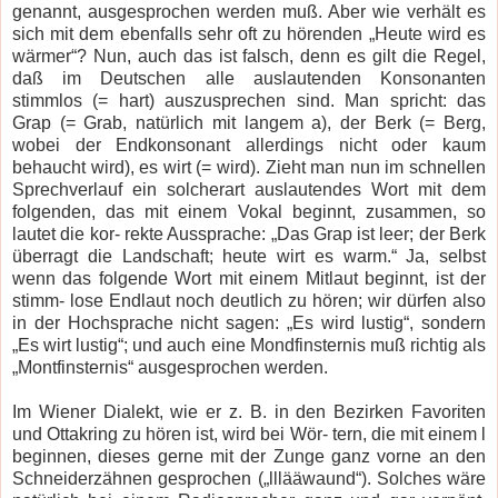
genannt, ausgesprochen werden muß. Aber wie verhält es
sich mit dem ebenfalls sehr oft zu hörenden „Heute wird es
wärmer“? Nun, auch das ist falsch, denn es gilt die Regel,
daß im Deutschen alle auslautenden Konsonanten
stimmlos (= hart) auszusprechen sind. Man spricht: das
Grap (= Grab, natürlich mit langem a), der Berk (= Berg,
wobei der Endkonsonant allerdings nicht oder kaum
behaucht wird), es wirt (= wird). Zieht man nun im schnellen
Sprechverlauf ein solcherart auslautendes Wort mit dem
folgenden, das mit einem Vokal beginnt, zusammen, so
lautet die kor- rekte Aussprache: „Das Grap ist leer; der Berk
überragt die Landschaft; heute wirt es warm.“ Ja, selbst
wenn das folgende Wort mit einem Mitlaut beginnt, ist der
stimm- lose Endlaut noch deutlich zu hören; wir dürfen also
in der Hochsprache nicht sagen: „Es wird lustig“, sondern
„Es wirt lustig“; und auch eine Mondfinsternis muß richtig als
„Montfinsternis“ ausgesprochen werden.
Im Wiener Dialekt, wie er z. B. in den Bezirken Favoriten
und Ottakring zu hören ist, wird bei Wör- tern, die mit einem l
beginnen, dieses gerne mit der Zunge ganz vorne an den
Schneiderzähnen gesprochen („lllääwaund“). Solches wäre