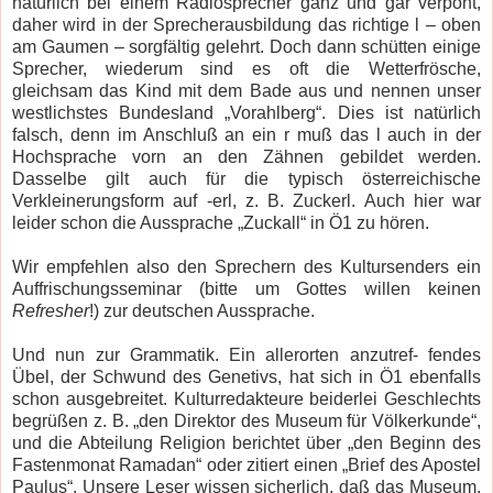
natürlich bei einem Radiosprecher ganz und gar verpönt,
daher wird in der Sprecherausbildung das richtige l – oben
am Gaumen – sorgfältig gelehrt. Doch dann schütten einige
Sprecher, wiederum sind es oft die Wetterfrösche,
gleichsam das Kind mit dem Bade aus und nennen unser
westlichstes Bundesland „Vorahlberg“. Dies ist natürlich
falsch, denn im Anschluß an ein r muß das l auch in der
Hochsprache vorn an den Zähnen gebildet werden.
Dasselbe gilt auch für die typisch österreichische
Verkleinerungsform auf -erl, z. B. Zuckerl. Auch hier war
leider schon die Aussprache „Zuckall“ in Ö1 zu hören.
Wir empfehlen also den Sprechern des Kultursenders ein
Auffrischungsseminar (bitte um Gottes willen keinen
Refresher
!) zur deutschen Aussprache.
Und nun zur Grammatik. Ein allerorten anzutref- fendes
Übel, der Schwund des Genetivs, hat sich in Ö1 ebenfalls
schon ausgebreitet. Kulturredakteure beiderlei Geschlechts
begrüßen z. B. „den Direktor des Museum für Völkerkunde“,
und die Abteilung Religion berichtet über „den Beginn des
Fastenmonat Ramadan“ oder zitiert einen „Brief des Apostel
Paulus“. Unsere Leser wissen sicherlich, daß das Museum,