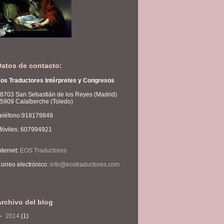
Datos de contacto:
os Traductores Intérpretes y Congresos
8703 San Sebastián de los Reyes (Madrid)
5909 Calalberche (Toledo)
eléfono:918179849
óviles: 607994921
nternet:
EOS Traductores
orreo electrónico:
info@eostraductores.com
Archivo del blog
►
2014
(1)