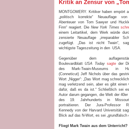
Kritik an Zensur von „T
MONTGOMERY. Kritiker haben empört au
„politisch korrekte“ Neuauflage von
Abenteuer von Tom Sawyer und Huckle
Finn“ reagiert. Die
New York Times
schr
einem Leitartikel, dem Werk würde dur
zensierte Neuauflage „irreparabler Sc
zugefügt. „Das ist nicht Twain“, sag
wichtigste Tageszeitung in den USA.
Gegenüber dem auflagenstärk
Boulevardblatt
USA Today
sagte
der Di
des Mark-Twain-Museums in Har
(Conneticut) Jeff Nichols über das gestr
Wort „Nigger“: „Das Wort mag schrecklich
mag verletzend sein, aber es gibt einen
dafür, daß es da ist.“ Schließlich sei 
Autor darum gegangen, die Welt der 40er
des 19. Jahrhunderts in Missou
portraitieren. Der Jura-Professor Ra
Kennedy von der Harvard Universität sag
Blick auf das N-Wort, es sei „grundfalsch
Fliegt Mark Twain aus dem Unterricht?