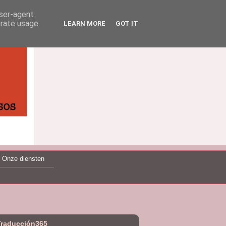
user-agent
erate usage
LEARN MORE
GOT IT
Onze diensten
Traducción365