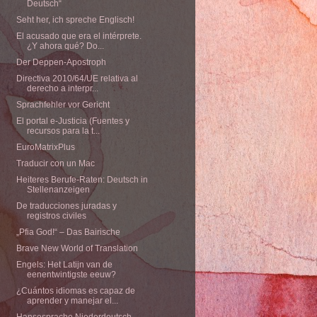
Deutsch“
Seht her, ich spreche Englisch!
El acusado que era el intérprete.
¿Y ahora qué? Do...
Der Deppen-Apostroph
Directiva 2010/64/UE relativa al
derecho a interpr...
Sprachfehler vor Gericht
El portal e-Justicia (Fuentes y
recursos para la t...
EuroMatrixPlus
Traducir con un Mac
Heiteres Berufe-Raten: Deutsch in
Stellenanzeigen
De traducciones juradas y
registros civiles
„Pfia God!“ – Das Bairische
Brave New World of Translation
Engels: Het Latijn van de
eenentwintigste eeuw?
¿Cuántos idiomas es capaz de
aprender y manejar el...
Hansesprache Niederdeutsch