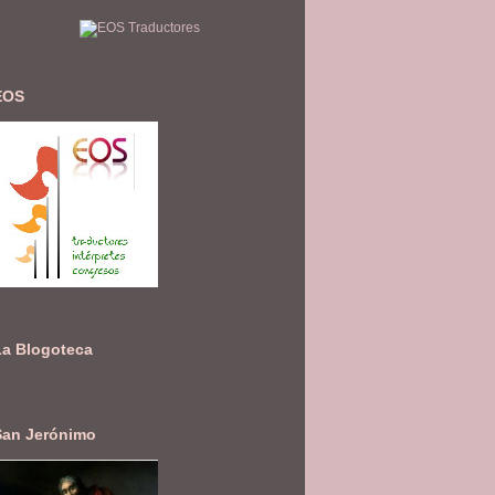
EOS
La Blogoteca
San Jerónimo