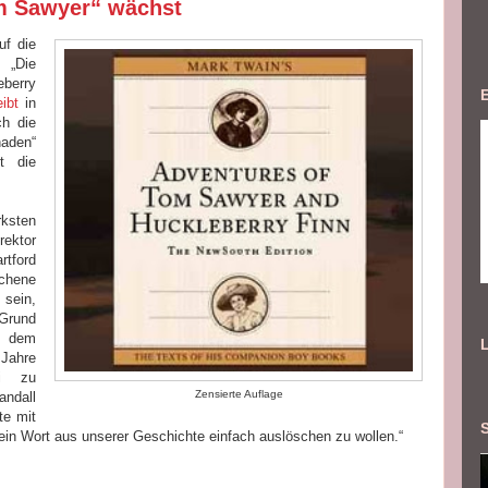
om Sawyer“ wächst
f die
 „Die
berry
eibt
in
ch die
haden“
t die
sten
rektor
tford
ichene
 sein,
 Grund
es dem
 Jahre
ri zu
Zensierte Auflage
ndall
te mit
 ein Wort aus unserer Geschichte einfach auslöschen zu wollen.“