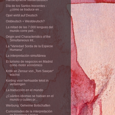
Día de los Santos Inocentes -
¿cómo se traduce en ...
Opel wirbt auf Deutsch
Ostdeutsch = Westdeutsch?
La mitad de las 7.000 lenguas del
mundo corre peli...
Origin and Characteristics of the
Simultaneous Int...
La “Variedad Sorda de la Especie
Humana"
La interpretación simultánea
El turismo de negocios en Madrid
como motor económico
Kritik an Zensur von „Tom Sawyer“
wächst
Korting voor herhaalde tekst in
vertalingen
La traducción en el mundo
¿Cuántos idiomas se hablan en el
mundo y cuáles pr...
Werbung: Geheime Botschaften
Curiosidades de la interpretación
en Naciones Unidas