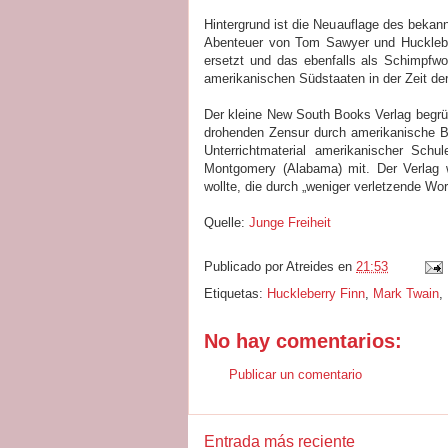
Hintergrund ist die Neuauflage des bekan
Abenteuer von Tom Sawyer und Huckleber
ersetzt und das ebenfalls als Schimpfwo
amerikanischen Südstaaten in der Zeit de
Der kleine New South Books Verlag begrü
drohenden Zensur durch amerikanische B
Unterrichtmaterial amerikanischer Schu
Montgomery (Alabama) mit. Der Verlag 
wollte, die durch „weniger verletzende Wor
Quelle:
Junge Freiheit
Publicado por
Atreides
en
21:53
Etiquetas:
Huckleberry Finn
,
Mark Twain
,
No hay comentarios:
Publicar un comentario
Entrada más reciente