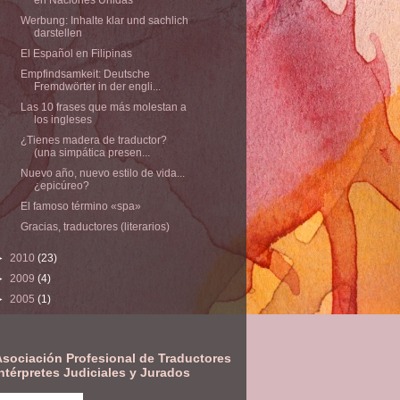
Werbung: Inhalte klar und sachlich
darstellen
El Español en Filipinas
Empfindsamkeit: Deutsche
Fremdwörter in der engli...
Las 10 frases que más molestan a
los ingleses
¿Tienes madera de traductor?
(una simpática presen...
Nuevo año, nuevo estilo de vida...
¿epicúreo?
El famoso término «spa»
Gracias, traductores (literarios)
►
2010
(23)
►
2009
(4)
►
2005
(1)
Asociación Profesional de Traductores
ntérpretes Judiciales y Jurados