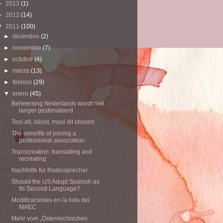
►
2013
(1)
►
2012
(14)
▼
2011
(100)
►
diciembre
(2)
►
noviembre
(7)
►
octubre
(4)
►
marzo
(13)
►
febrero
(29)
▼
enero
(45)
Beheersing Nederlands wordt niet
langer gestimuleerd
Tooi dit, idioot, mooi dit idioom!
The benefits of joining a
professional association
Transcreation: translating and
recreating
Nachhilfe für Radiosprecher
Should the US Adopt Spanish as
Its Second Language?
Modificaciones en la lista del
MAEC
Mehr vom „Österreichischen