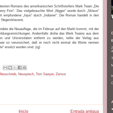
ntesten Romans des amerikanischen Schriftstellers Mark Twain „Die
ry Finn“. Das vielgebrauchte Wort „Nigger“ wurde durch „Sklave“
rt empfundene „Injun“ durch „Indianer“. Der Roman handelt in den
r Negersklaverei.
ndete die Neuauflage, die im Februar auf den Markt kommt, mit der
ildungseinrichtungen. Andernfalls drohe das Werk Twains aus dem
len und Universitäten entfernt zu werden, teilte der Verlag aus
E
war so verunsichert, daß er noch nicht einmal die Worte nennen
te“ ersetzt worden sind. (rg)
2
4
T
M
Neuschrieb
,
Neusprech
,
Tom Sawyer
,
Zensur
I
C
Inicio
Entrada antigua