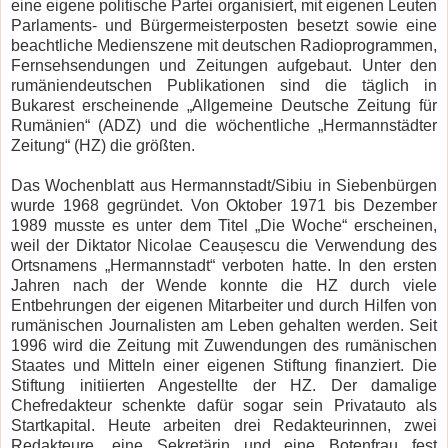
eine eigene politische Partei organisiert, mit eigenen Leuten
Parlaments- und Bürgermeisterposten besetzt sowie eine
beachtliche Medienszene mit deutschen Radioprogrammen,
Fernsehsendungen und Zeitungen aufgebaut. Unter den
rumäniendeutschen Publikationen sind die täglich in
Bukarest erscheinende „Allgemeine Deutsche Zeitung für
Rumänien“ (ADZ) und die wöchentliche „Hermannstädter
Zeitung“ (HZ) die größten.
Das Wochenblatt aus Hermannstadt/Sibiu in Siebenbürgen
wurde 1968 gegründet. Von Oktober 1971 bis Dezember
1989 musste es unter dem Titel „Die Woche“ erscheinen,
weil der Diktator Nicolae Ceaușescu die Verwendung des
Ortsnamens „Hermannstadt“ verboten hatte. In den ersten
Jahren nach der Wende konnte die HZ durch viele
Entbehrungen der eigenen Mitarbeiter und durch Hilfen von
rumänischen Journalisten am Leben gehalten werden. Seit
1996 wird die Zeitung mit Zuwendungen des rumänischen
Staates und Mitteln einer eigenen Stiftung finanziert. Die
Stiftung initiierten Angestellte der HZ. Der damalige
Chefredakteur schenkte dafür sogar sein Privatauto als
Startkapital. Heute arbeiten drei Redakteurinnen, zwei
Redakteure, eine Sekretärin und eine Botenfrau fest