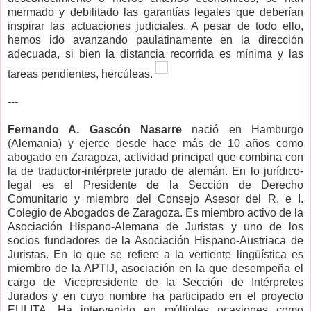
mermado y debilitado las garantías legales que deberían
inspirar las actuaciones judiciales. A pesar de todo ello,
hemos ido avanzando paulatinamente en la dirección
adecuada, si bien la distancia recorrida es mínima y las
tareas pendientes, hercúleas.
---
Fernando A. Gascón Nasarre
nació en Hamburgo
(Alemania) y ejerce desde hace más de 10 años como
abogado en Zaragoza, actividad principal que combina con
la de traductor-intérprete jurado de alemán. En lo jurídico-
legal es el Presidente de la Sección de Derecho
Comunitario y miembro del Consejo Asesor del R. e I.
Colegio de Abogados de Zaragoza. Es miembro activo de la
Asociación Hispano-Alemana de Juristas y uno de los
socios fundadores de la Asociación Hispano-Austriaca de
Juristas. En lo que se refiere a la vertiente lingüística es
miembro de la APTIJ, asociación en la que desempeña el
cargo de Vicepresidente de la Sección de Intérpretes
Jurados y en cuyo nombre ha participado en el proyecto
EULITA. Ha intervenido en múltiples ocasiones como