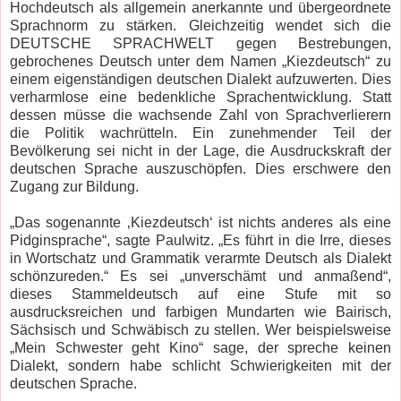
Hochdeutsch als allgemein anerkannte und übergeordnete
Sprachnorm zu stärken. Gleichzeitig wendet sich die
DEUTSCHE SPRACHWELT gegen Bestrebungen,
gebrochenes Deutsch unter dem Namen „Kiezdeutsch“ zu
einem eigenständigen deutschen Dialekt aufzuwerten. Dies
verharmlose eine bedenkliche Sprachentwicklung. Statt
dessen müsse die wachsende Zahl von Sprachverlierern
die Politik wachrütteln. Ein zunehmender Teil der
Bevölkerung sei nicht in der Lage, die Ausdruckskraft der
deutschen Sprache auszuschöpfen. Dies erschwere den
Zugang zur Bildung.
„Das sogenannte ‚Kiezdeutsch‘ ist nichts anderes als eine
Pidginsprache“, sagte Paulwitz. „Es führt in die Irre, dieses
in Wortschatz und Grammatik verarmte Deutsch als Dialekt
schönzureden.“ Es sei „unverschämt und anmaßend“,
dieses Stammeldeutsch auf eine Stufe mit so
ausdrucksreichen und farbigen Mundarten wie Bairisch,
Sächsisch und Schwäbisch zu stellen. Wer beispielsweise
„Mein Schwester geht Kino“ sage, der spreche keinen
Dialekt, sondern habe schlicht Schwierigkeiten mit der
deutschen Sprache.