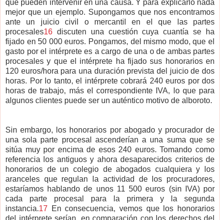
que pueden intervenir en una causa. Y para explicarlo nada
mejor que un ejemplo. Supongamos que nos encontramos
ante un juicio civil o mercantil en el que las partes
procesales
16
discuten una cuestión cuya cuantía se ha
fijado en 50 000 euros. Pongamos, del mismo modo, que el
gasto por el intérprete es a cargo de una o de ambas partes
procesales y que el intérprete ha fijado sus honorarios en
120 euros/hora para una duración prevista del juicio de dos
horas. Por lo tanto, el intérprete cobrará 240 euros por dos
horas de trabajo, más el correspondiente IVA, lo que para
algunos clientes puede ser un auténtico motivo de alboroto.
Sin embargo, los honorarios por abogado y procurador de
una sola parte procesal ascenderían a una suma que se
sitúa muy por encima de esos 240 euros. Tomando como
referencia los antiguos y ahora desaparecidos criterios de
honorarios de un colegio de abogados cualquiera y los
aranceles que regulan la actividad de los procuradores,
estaríamos hablando de unos 11 500 euros (sin IVA) por
cada parte procesal para la primera y la segunda
instancia.
17
En consecuencia, vemos que los honorarios
del intérprete serían, en comparación con los derechos del