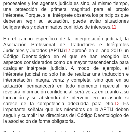
procesales y los agentes judiciales sino, al mismo tiempo,
una protección de primera magnitud para el propio
intérprete. Porque, si el intérprete observa los principios que
deberían regir su actuación, puede evitar situaciones
beligerantes y determinados conflictos de intereses.
11
En el campo específico de la interpretación judicial, la
Asociación Profesional de Traductores e Intérpretes
Judiciales y Jurados (
APTIJ
)
12
aprobó en el año 2010 un
Código Deontológico en el que se han recogido los
aspectos considerados como de mayor trascendencia para
cualquier intérprete judicial. A modo de ejemplo, el
intérprete judicial no solo ha de realizar una traducción e
interpretación íntegra, veraz y completa, sino que en su
actuación permanecerá en todo momento imparcial, no
revelará información confidencial, será veraz en cuanto a su
formación y se abstendrá de intervenir en un asunto si
carece de la competencia adecuada para ello.
13
Es
importante señalar que los miembros de la APTIJ deben
seguir y cumplir las directrices del Código Deontológico de
la asociación de forma obligatoria.