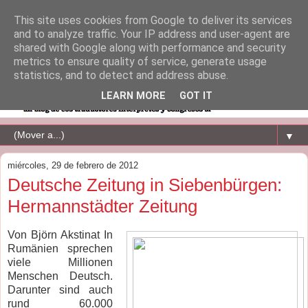
This site uses cookies from Google to deliver its services
and to analyze traffic. Your IP address and user-agent are
shared with Google along with performance and security
metrics to ensure quality of service, generate usage
statistics, and to detect and address abuse.
LEARN MORE
GOT IT
▼
miércoles, 29 de febrero de 2012
Deutsche Zeitung in Siebenbürgen:
Hermannstädter Zeitung
Von Björn Akstinat In
Rumänien sprechen
viele Millionen
Menschen Deutsch.
Darunter sind auch
rund 60.000