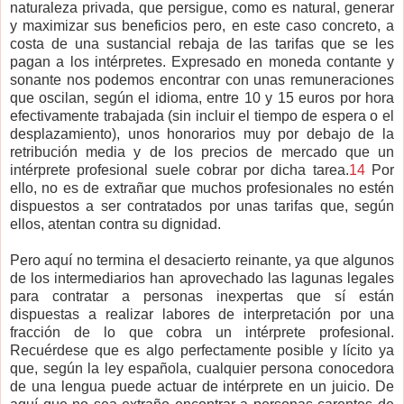
naturaleza privada, que persigue, como es natural, generar
y maximizar sus beneficios pero, en este caso concreto, a
costa de una sustancial rebaja de las tarifas que se les
pagan a los intérpretes. Expresado en moneda contante y
sonante nos podemos encontrar con unas remuneraciones
que oscilan, según el idioma, entre 10 y 15 euros por hora
efectivamente trabajada (sin incluir el tiempo de espera o el
desplazamiento), unos honorarios muy por debajo de la
retribución media y de los precios de mercado que un
intérprete profesional suele cobrar por dicha tarea.
14
Por
ello, no es de extrañar que muchos profesionales no estén
dispuestos a ser contratados por unas tarifas que, según
ellos, atentan contra su dignidad.
Pero aquí no termina el desacierto reinante, ya que algunos
de los intermediarios han aprovechado las lagunas legales
para contratar a personas inexpertas que sí están
dispuestas a realizar labores de interpretación por una
fracción de lo que cobra un intérprete profesional.
Recuérdese que es algo perfectamente posible y lícito ya
que, según la ley española, cualquier persona conocedora
de una lengua puede actuar de intérprete en un juicio. De