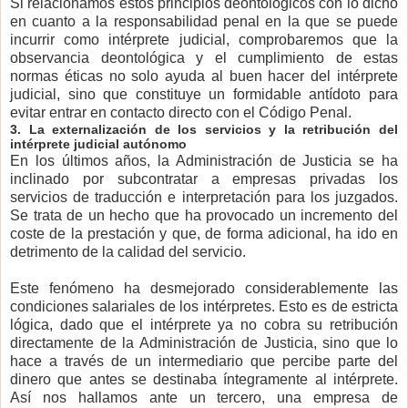
Si relacionamos estos principios deontológicos con lo dicho
en cuanto a la responsabilidad penal en la que se puede
incurrir como intérprete judicial, comprobaremos que la
observancia deontológica y el cumplimiento de estas
normas éticas no solo ayuda al buen hacer del intérprete
judicial, sino que constituye un formidable antídoto para
evitar entrar en contacto directo con el Código Penal.
3. La externalización de los servicios y la retribución del
intérprete judicial autónomo
En los últimos años, la Administración de Justicia se ha
inclinado por subcontratar a empresas privadas los
servicios de traducción e interpretación para los juzgados.
Se trata de un hecho que ha provocado un incremento del
coste de la prestación y que, de forma adicional, ha ido en
detrimento de la calidad del servicio.
Este fenómeno ha desmejorado considerablemente las
condiciones salariales de los intérpretes. Esto es de estricta
lógica, dado que el intérprete ya no cobra su retribución
directamente de la Administración de Justicia, sino que lo
hace a través de un intermediario que percibe parte del
dinero que antes se destinaba íntegramente al intérprete.
Así nos hallamos ante un tercero, una empresa de