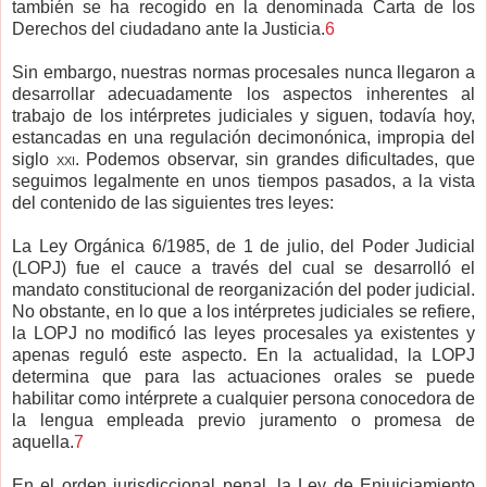
también se ha recogido en la denominada Carta de los
Derechos del ciudadano ante la Justicia.
6
Sin embargo, nuestras normas procesales nunca llegaron a
desarrollar adecuadamente los aspectos inherentes al
trabajo de los intérpretes judiciales y siguen, todavía hoy,
estancadas en una regulación decimonónica, impropia del
siglo
xxi
. Podemos observar, sin grandes dificultades, que
seguimos legalmente en unos tiempos pasados, a la vista
del contenido de las siguientes tres leyes:
La Ley Orgánica 6/1985, de 1 de julio, del Poder Judicial
(
LOPJ
) fue el cauce a través del cual se desarrolló el
mandato constitucional de reorganización del poder judicial.
No obstante, en lo que a los intérpretes judiciales se refiere,
la LOPJ no modificó las leyes procesales ya existentes y
apenas reguló este aspecto. En la actualidad, la LOPJ
determina que para las actuaciones orales se puede
habilitar como intérprete a cualquier persona conocedora de
la lengua empleada previo juramento o promesa de
aquella.
7
En el orden jurisdiccional penal, la Ley de Enjuiciamiento