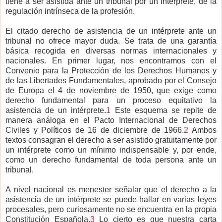
tiene a ser asistida ante un tribunal por un intérprete, de la
regulación intrínseca de la profesión.
El citado derecho de asistencia de un intérprete ante un
tribunal no ofrece mayor duda. Se trata de una garantía
básica recogida en diversas normas internacionales y
nacionales. En primer lugar, nos encontramos con el
Convenio para la Protección de los Derechos Humanos y
de las Libertades Fundamentales, aprobado por el Consejo
de Europa el 4 de noviembre de 1950, que exige como
derecho fundamental para un proceso equitativo la
asistencia de un intérprete.
1
Este esquema se repite de
manera análoga en el Pacto Internacional de Derechos
Civiles y Políticos de 16 de diciembre de 1966.
2
Ambos
textos consagran el derecho a ser asistido gratuitamente por
un intérprete como un mínimo indispensable y, por ende,
como un derecho fundamental de toda persona ante un
tribunal.
A nivel nacional es menester señalar que el derecho a la
asistencia de un intérprete se puede hallar en varias leyes
procesales, pero curiosamente no se encuentra en la propia
Constitución Española.
3
Lo cierto es que nuestra carta