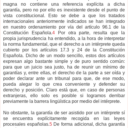
magna no contiene una referencia explícita a dicha
garantía, pero no por ello es inexistente desde el punto de
vista constitucional. Esto se debe a que los tratados
internacionales anteriormente indicados se han integrado
en nuestro ordenamiento por vía del artículo 96.1 de la
Constitución Española.
4
Por otra parte, resulta que la
propia jurisprudencia ha entendido, a la hora de interpretar
la norma fundamental, que el derecho a un intérprete queda
cubierto por los artículos 17.3 y 24 de la Constitución
Española. Dicho de un modo sencillo, estos dos artículos
expresan algo bastante simple y de puro sentido común:
para que un juicio sea justo, ha de reunir un mínimo de
garantías y, entre ellas, el derecho de la parte a ser oída y
poder declarar ante un tribunal para que, de ese modo,
pueda alegar lo que crea conveniente y defender su
derecho y posición. Claro está que, en caso de personas
extranjeras, ello solo es posible si logramos derribar
previamente la barrera lingüística por medio del intérprete.
No obstante, la garantía de ser asistido por un intérprete sí
se encuentra explícitamente recogida en las leyes
procesales españolas.
5
De forma adicional, dicha garantía