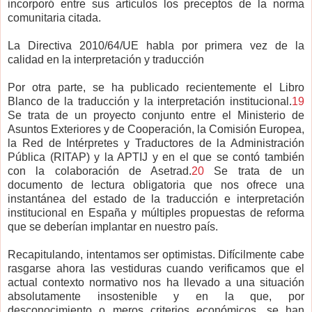
incorporó entre sus artículos los preceptos de la norma
comunitaria citada.
La Directiva 2010/64/UE habla por primera vez de la
calidad en la interpretación y traducción
Por otra parte, se ha publicado recientemente el Libro
Blanco de la traducción y la interpretación institucional.
19
Se trata de un proyecto conjunto entre el Ministerio de
Asuntos Exteriores y de Cooperación, la Comisión Europea,
la Red de Intérpretes y Traductores de la Administración
Pública (
RITAP
) y la APTIJ y en el que se contó también
con la colaboración de Asetrad.
20
Se trata de un
documento de lectura obligatoria que nos ofrece una
instantánea del estado de la traducción e interpretación
institucional en España y múltiples propuestas de reforma
que se deberían implantar en nuestro país.
Recapitulando, intentamos ser optimistas. Difícilmente cabe
rasgarse ahora las vestiduras cuando verificamos que el
actual contexto normativo nos ha llevado a una situación
absolutamente insostenible y en la que, por
desconocimiento o meros criterios económicos, se han