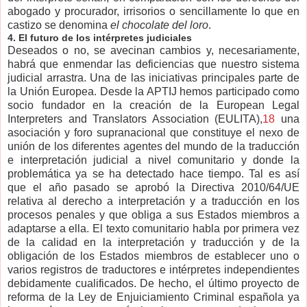
abogado y procurador, irrisorios o sencillamente lo que en
castizo se denomina
el chocolate del loro
.
4. El futuro de los intérpretes judiciales
Deseados o no, se avecinan cambios y, necesariamente,
habrá que enmendar las deficiencias que nuestro sistema
judicial arrastra. Una de las iniciativas principales parte de
la Unión Europea. Desde la APTIJ
hemos participado como
socio fundador en la creación de la European Legal
Interpreters and Translators Association (
EULITA
),
18
una
asociación y foro supranacional que constituye el nexo de
unión de los diferentes agentes del mundo de la traducción
e interpretación judicial a nivel comunitario y donde la
problemática ya se ha detectado hace tiempo. Tal es así
que el año pasado se aprobó la Directiva 2010/64/UE
relativa al derecho a interpretación y a traducción en los
procesos penales y que obliga a sus Estados miembros a
adaptarse a ella. El texto comunitario habla por primera vez
de la calidad en la interpretación y traducción y de la
obligación de los Estados miembros de establecer uno o
varios registros de traductores e intérpretes independientes
debidamente cualificados. De hecho, el último proyecto de
reforma de la Ley de Enjuiciamiento Criminal española ya