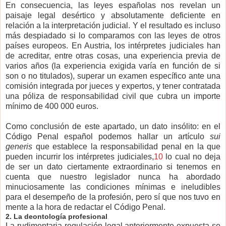
En consecuencia, las leyes españolas nos revelan un
paisaje legal desértico y absolutamente deficiente en
relación a la interpretación judicial. Y el resultado es incluso
más despiadado si lo comparamos con las leyes de otros
países europeos. En Austria, los intérpretes judiciales han
de acreditar, entre otras cosas, una experiencia previa de
varios años (la experiencia exigida varía en función de si
son o no titulados), superar un examen específico ante una
comisión integrada por jueces y expertos, y tener contratada
una póliza de responsabilidad civil que cubra un importe
mínimo de 400 000 euros.
Como conclusión de este apartado, un dato insólito: en el
Código Penal español podemos hallar un artículo
sui
generis
que establece la responsabilidad penal en la que
pueden incurrir los intérpretes judiciales,
10
lo cual no deja
de ser un dato ciertamente extraordinario si tenemos en
cuenta que nuestro legislador nunca ha abordado
minuciosamente las condiciones mínimas e ineludibles
para el desempeño de la profesión, pero sí que nos tuvo en
mente a la hora de redactar el Código Penal.
2. La deontología profesional
La rudimentaria regulación legal anteriormente expuesta se