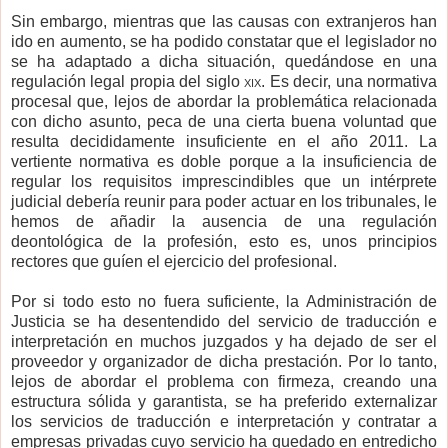
Sin embargo, mientras que las causas con extranjeros han
ido en aumento, se ha podido constatar que el legislador no
se ha adaptado a dicha situación, quedándose en una
regulación legal propia del siglo
xix
. Es decir, una normativa
procesal que, lejos de abordar la problemática relacionada
con dicho asunto, peca de una cierta buena voluntad que
resulta decididamente insuficiente en el año 2011. La
vertiente normativa es doble porque a la insuficiencia de
regular los requisitos imprescindibles que un intérprete
judicial debería reunir para poder actuar en los tribunales, le
hemos de añadir la ausencia de una regulación
deontológica de la profesión, esto es, unos principios
rectores que guíen el ejercicio del profesional.
Por si todo esto no fuera suficiente, la Administración de
Justicia se ha desentendido del servicio de traducción e
interpretación en muchos juzgados y ha dejado de ser el
proveedor y organizador de dicha prestación. Por lo tanto,
lejos de abordar el problema con firmeza, creando una
estructura sólida y garantista, se ha preferido externalizar
los servicios de traducción e interpretación y contratar a
empresas privadas cuyo servicio ha quedado en entredicho