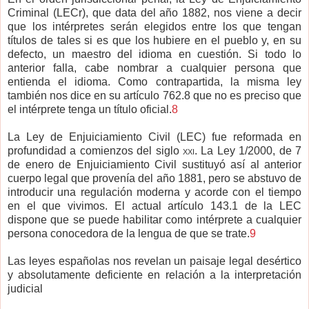
Criminal (LECr), que data del año 1882, nos viene a decir
que los intérpretes serán elegidos entre los que tengan
títulos de tales si es que los hubiere en el pueblo y, en su
defecto, un maestro del idioma en cuestión. Si todo lo
anterior falla, cabe nombrar a cualquier persona que
entienda el idioma. Como contrapartida, la misma ley
también nos dice en su artículo 762.8 que no es preciso que
el intérprete tenga un título oficial.
8
La Ley de Enjuiciamiento Civil (LEC) fue reformada en
profundidad a comienzos del siglo
xxi
. La Ley 1/2000, de 7
de enero de Enjuiciamiento Civil sustituyó así al anterior
cuerpo legal que provenía del año 1881, pero se abstuvo de
introducir una regulación moderna y acorde con el tiempo
en el que vivimos. El actual artículo 143.1 de la LEC
dispone que se puede habilitar como intérprete a cualquier
persona conocedora de la lengua de que se trate.
9
Las leyes españolas nos revelan un paisaje legal desértico
y absolutamente deficiente en relación a la interpretación
judicial