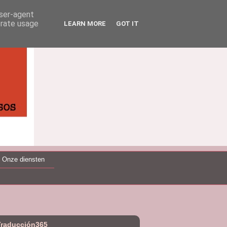
user-agent
erate usage
LEARN MORE
GOT IT
Onze diensten
Traducción365