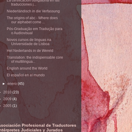
La certificación obligatoria en las
traducciones j...
Niederländisch in die Verfassung
The origins of abc - Where does
our alphabet come ...
Pós-Graduação em Tradução para
o Audiovisual
Novos cursos de linguas na
Universidade de Lisboa
Het Nederlands in de Wereld
Translation: the indispensable core
of multilingua...
English around the World
El español en el mundo
►
enero
(45)
►
2010
(23)
►
2009
(4)
►
2005
(1)
Asociación Profesional de Traductores
ntérpretes Judiciales y Jurados