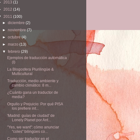
►
2013
(1)
►
2012
(14)
▼
2011
(100)
►
diciembre
(2)
►
noviembre
(7)
►
octubre
(4)
►
marzo
(13)
▼
febrero
(29)
Ejemplos de traducción automática
(I)
La Blogosfera Plurilingüe &
Multicultural
Traducción, medio ambiente y
cambio climático: 8 m...
¿Cuánto gana un traductor de
media?
Orgullo y Prejuicio: Por qué PISA
los prefiere int...
'Madrid: guías de ciudad' de
Lonely Planet por Ant...
"Yes, we want": cómo anunciar
"coles" bilingües co...
Como ser traductor en el