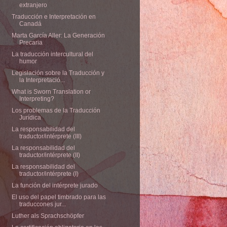
extranjero
Traducción e Interpretación en
Canadá
Marta García Aller: La Generación
Precaria
La traducción intercultural del
humor
Legislación sobre la Traducción y
la Interpretació...
What is Sworn Translation or
Interpreting?
Los problemas de la Traducción
Jurídica
La responsabilidad del
traductor/intérprete (III)
La responsabilidad del
traductor/intérprete (II)
La responsabilidad del
traductor/intérprete (I)
La función del intérprete jurado
El uso del papel timbrado para las
traduccones jur...
Luther als Sprachschöpfer