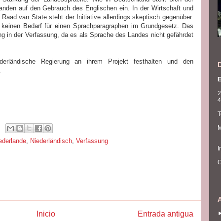
anden auf den Gebrauch des Englischen ein. In der Wirtschaft und
 Raad van State steht der Initiative allerdings skeptisch gegenüber.
 keinen Bedarf für einen Sprachparagraphen im Grundgesetz. Das
g in der Verfassung, da es als Sprache des Landes nicht gefährdet
ederländische Regierung an ihrem Projekt festhalten und den
.
E
2
4
T
M
ederlande
,
Niederländisch
,
Verfassung
I
C
Inicio
Entrada antigua