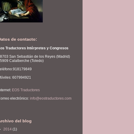
Datos de contacto:
os Traductores Intérpretes y Congresos
8703 San Sebastián de los Reyes (Madrid)
5909 Calalberche (Toledo)
eléfono:918179849
óviles: 607994921
nternet:
EOS Traductores
orreo electrónico:
info@eostraductores.com
Archivo del blog
►
2014
(1)