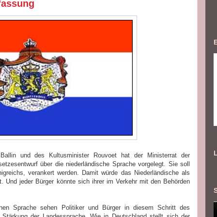
rfassung
Ballin und des Kultusminister Rouvoet hat der Ministerrat der
zesentwurf über die niederländische Sprache vorgelegt. Sie soll
reichs, verankert werden. Damit würde das Niederländische als
 Und jeder Bürger könnte sich ihrer im Verkehr mit den Behörden
chen Sprache sehen Politiker und Bürger in diesem Schritt des
 Stärkung der Landessprache. Wie in Deutschland stellt sich der