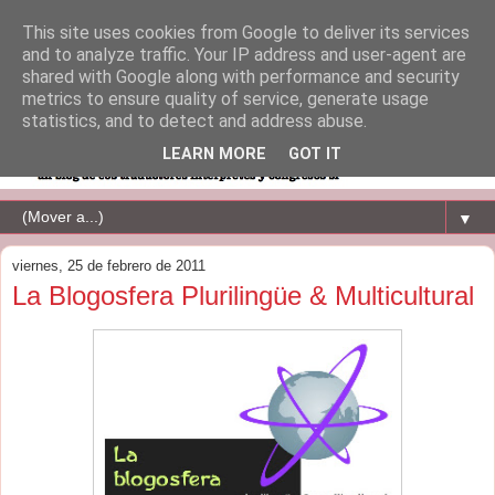
This site uses cookies from Google to deliver its services
and to analyze traffic. Your IP address and user-agent are
shared with Google along with performance and security
metrics to ensure quality of service, generate usage
statistics, and to detect and address abuse.
LEARN MORE
GOT IT
▼
viernes, 25 de febrero de 2011
La Blogosfera Plurilingüe & Multicultural