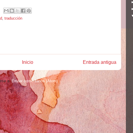
ad
,
traducción
Inicio
Entrada antigua
irse a:
Enviar comentarios (Atom)