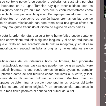
a de contexto perdería su sentido, y deberíamos sustituirla por otra
 insertarse en su lugar. También hay que tener cuidado, con los
n algunos países y/o culturas, pero que pueden interpretarse como
cia la broma perdería la gracia. Por ejemplo en el caso de las
te diferentes, en occidente es común hacer bromas en las que se
ipo de chiste relacionado con este tema sería una grave ofensa en
e muy mal gusto traducirlo al idioma de alguno de esos países.
está la orden del día, cualquier texto humorístico puede contener
E
ría conveniente traducir a algunas lenguas, y si no se traducen de
ue el texto no sea aceptado en la cultura receptora, y en el caso
2
4
 modificación, supondrían faltar al original, y no estaríamos siendo
T
asificaciones de los diferentes tipos de bromas, han propuesto
M
han establecido normas básicas que pueden ser de gran ayuda. Pero
 traducir bromas, lo que puede sernos de más ayuda, es estudiar
I
a práctica como se han resuelto casos similares al nuestro, y leer,
C
humorísticas de ambas culturas e idiomas. Mientras más las
aces de determinar la reacción que tendrán los lectores del texto
de los lectores del texto original. Y en consecuencia tomaremos la
 lo más fieles posibles al sentido del humor del autor.