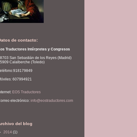
Datos de contacto:
os Traductores Intérpretes y Congresos
8703 San Sebastián de los Reyes (Madrid)
5909 Calalberche (Toledo)
eléfono:918179849
óviles: 607994921
nternet:
EOS Traductores
orreo electrónico:
info@eostraductores.com
Archivo del blog
►
2014
(1)