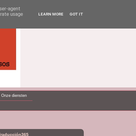
user-agent
erate usage
LEARN MORE
GOT IT
Onze diensten
Traducción365