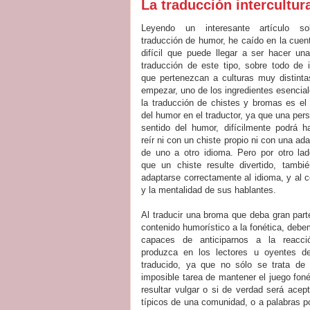
La traducción intercultur
Leyendo un interesante artículo so
traducción de humor, he caído en la cuen
difícil que puede llegar a ser hacer un
traducción de este tipo, sobre todo de 
que pertenezcan a culturas muy distinta
empezar, uno de los ingredientes esencia
la traducción de chistes y bromas es el 
del humor en el traductor, ya que una per
sentido del humor, difícilmente podrá h
reír ni con un chiste propio ni con una ad
de uno a otro idioma. Pero por otro lad
que un chiste resulte divertido, tambi
adaptarse correctamente al idioma, y al 
y la mentalidad de sus hablantes.
Al traducir una broma que deba gran part
contenido humorístico a la fonética, deb
capaces de anticiparnos a la reacc
produzca en los lectores u oyentes de
traducido, ya que no sólo se trata de 
imposible tarea de mantener el juego fon
resultar vulgar o si de verdad será ace
típicos de una comunidad, o a palabras po