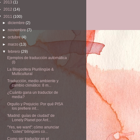
►
2013
(1)
►
2012
(14)
▼
2011
(100)
►
diciembre
(2)
►
noviembre
(7)
►
octubre
(4)
►
marzo
(13)
▼
febrero
(29)
Ejemplos de traducción automática
(I)
La Blogosfera Plurilingüe &
Multicultural
Traducción, medio ambiente y
cambio climático: 8 m...
¿Cuánto gana un traductor de
media?
Orgullo y Prejuicio: Por qué PISA
los prefiere int...
'Madrid: guías de ciudad' de
Lonely Planet por Ant...
"Yes, we want": cómo anunciar
"coles" bilingües co...
Como ser traductor en el