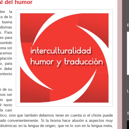
al del humor
bre la
ta de lo
a buena
idiomas
s. Para
les para
sentido
sona sin
acernos
aptación
o, para
én debe
contexto
e de su
emos ser
ión que
l texto
la casi
ético, sino que también debemos tener en cuenta si el chiste puede
ptado convenientemente. Si la broma hace alusión a aspectos muy
lisémicas en la lengua de origen, que no lo son en la lengua meta,