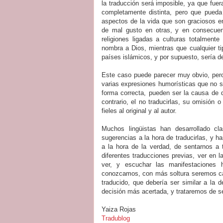
la traducción será imposible, ya que fuer
completamente distinta, pero que pueda
aspectos de la vida que son graciosos e
de mal gusto en otras, y en consecuen
religiones ligadas a culturas totalmen
nombra a Dios, mientras que cualquier t
países islámicos, y por supuesto, sería d
Este caso puede parecer muy obvio, pero 
varias expresiones humorísticas que no se
forma correcta, pueden ser la causa de q
contrario, el no traducirlas, su omisión o
fieles al original y al autor.
Muchos lingüistas han desarrollado cl
sugerencias a la hora de traducirlas, y 
a la hora de la verdad, de sentarnos a
diferentes traducciones previas, ver en l
ver, y escuchar las manifestaciones 
conozcamos, con más soltura seremos cap
traducido, que debería ser similar a la 
decisión más acertada, y trataremos de ser
Yaiza Rojas
Tradublog