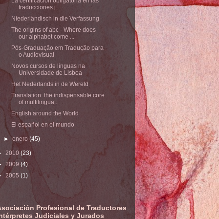
La certificación obligatoria en las
traducciones j...
Niederländisch in die Verfassung
The origins of abc - Where does
our alphabet come ...
Pós-Graduação em Tradução para
o Audiovisual
Novos cursos de linguas na
Universidade de Lisboa
Het Nederlands in de Wereld
Translation: the indispensable core
of multilingua...
English around the World
El español en el mundo
►
enero
(45)
►
2010
(23)
►
2009
(4)
►
2005
(1)
Asociación Profesional de Traductores
ntérpretes Judiciales y Jurados