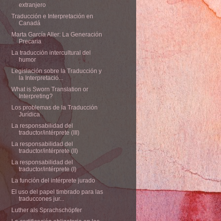
extranjero
Traducción e Interpretación en
Canadá
Marta García Aller: La Generación
Precaria
La traducción intercultural del
humor
Legislación sobre la Traducción y
la Interpretació...
What is Sworn Translation or
Interpreting?
Los problemas de la Traducción
Jurídica
La responsabilidad del
traductor/intérprete (III)
La responsabilidad del
traductor/intérprete (II)
La responsabilidad del
traductor/intérprete (I)
La función del intérprete jurado
El uso del papel timbrado para las
traduccones jur...
Luther als Sprachschöpfer