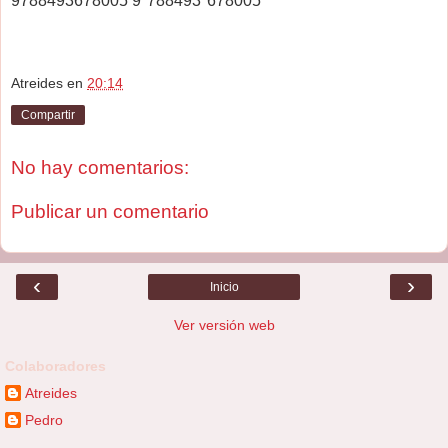
9788493678005 9"788493"678005"
Atreides
en
20:14
Compartir
No hay comentarios:
Publicar un comentario
‹
›
Inicio
Ver versión web
Colaboradores
Atreides
Pedro