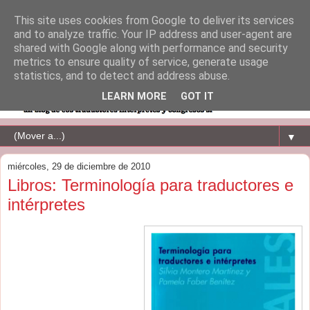
This site uses cookies from Google to deliver its services
and to analyze traffic. Your IP address and user-agent are
shared with Google along with performance and security
metrics to ensure quality of service, generate usage
statistics, and to detect and address abuse.
LEARN MORE
GOT IT
▼
miércoles, 29 de diciembre de 2010
Libros: Terminología para traductores e
intérpretes