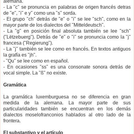
alemana.
- La "c" se pronuncia en palabras de origen francés detras
de "e", "i" e y" como una "s" sorda.
- El grupo "ch" detrás de "e" o "i" se lee "sch", como en la
mayor parte de los dialectos del "Mitteldeutsch".
- La "g" en posición final absoluta también se lee "sch"
("Lëtzebuerg"). Detrás de "e" o "i" se pronuncia como la "j"
francesa ("Regierung").
- La "j" también se lee como en francés. En textos antiguos
la grafía es "jh".
- "Qu" se lee como en español.
- En ocasiones "ss" es una consonate sonora detrás de
vocal simple. La "ß" no existe.
Gramática
La gramática luxemburguesa no se diferencia en gran
medida de la alemana. La mayor parte de sus
particularidades también se encuentran en los demás
dialectos moselofranconios hablados al otro lado de la
frontera.
El substantivo y el artículo