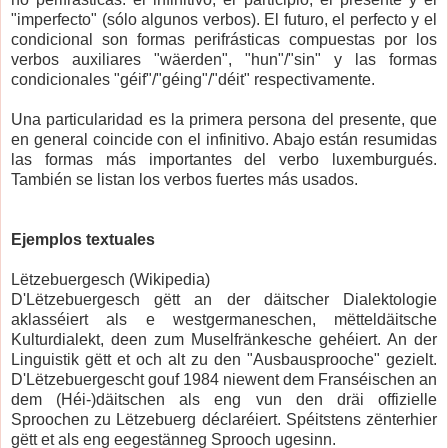
"imperfecto" (sólo algunos verbos). El futuro, el perfecto y el
condicional son formas perifrásticas compuestas por los
verbos auxiliares "wäerden", "hun"/"sin" y las formas
condicionales "géif"/"géing"/"déit" respectivamente.
Una particularidad es la primera persona del presente, que
en general coincide con el infinitivo. Abajo están resumidas
las formas más importantes del verbo luxemburgués.
También se listan los verbos fuertes más usados.
Ejemplos textuales
Lëtzebuergesch (Wikipedia)
D'Lëtzebuergesch gëtt an der däitscher Dialektologie
aklasséiert als e westgermaneschen, mëtteldäitsche
Kulturdialekt, deen zum Muselfränkesche gehéiert. An der
Linguistik gëtt et och alt zu den "Ausbausprooche" gezielt.
D'Lëtzebuergescht gouf 1984 niewent dem Franséischen an
dem (Héi-)däitschen als eng vun den dräi offizielle
Sproochen zu Lëtzebuerg déclaréiert. Spéitstens zënterhier
gëtt et als eng eegestänneg Sprooch ugesinn.