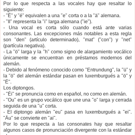
Por lo que respecta a las vocales hay que resaltar lo
siguiente:
- "Ë" y "é" equivalen a una "e" corta o a la "ä" alemana.
- "II" representa la "i" larga alemana ("ie").
- Una vocal es corta sólo cuando está ante varias
consonantes. Las excepciones más notables a esta regla
son "den" (artículo determinado), "mat" ("con") y "net"
(partícula negativa).
- La "ö" larga y la "h" como signo de alargamiento vocálico
únicamente se encuentran en préstamos modernos del
alemán.
- Debido al fenómeno conocido como "Entrundung", la "ü" y
la "ö" del alemán estándar pasan en luxemburgués a "ö" y
"Ë".
Los diptongos.
- "Éi" se pronuncia como en español, no como en alemán.
- "Ou" es un grupo vocálico que une una "o" larga y cerrada
seguida de una "u" corta.
- El diptongo alemán "eu" pasa en luxemburgués a "ei".
"Äu" se convierte en "ai".
Por lo que respecta a las consonates hay que resaltar
algunos casos de pronunciación divergente con la estándar