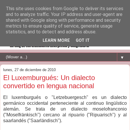
This site uses cookies from Google to deliver its services
and to analyze traffic. Your IP address and user-agent are
shared with Google along with performance and security
metrics to ensure quality of service, generate usage
statistics, and to detect and address abuse.
LEARN MORE
GOT IT
▼
lunes, 27 de diciembre de 2010
El Luxemburgués: Un dialecto
convertido en lengua nacional
El luxemburgués o "Letzebuergesch" es un dialecto
germánico occidental perteneciente al continuo lingüístico
alemán. Se trata de un dialecto moselofranconio
("Moselfränkisch") cercano al ripuario ("Ripuarisch") y al
saarlandés ("Saarländisch").