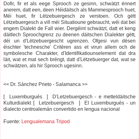
Dofir, fir et als eege Sprooch ze gesinn, schwätzt ënnert
anerem, datt een, deen Héidäitsch als Mammesprooch huet,
Méi huet, fir Lëtzebuergesch ze verstoen. Och gëtt
Lëtzebuergesch a vill méi Situatioune gebraucht, wéi dat bei
engem Dialekt de Fall wier. Dergéint schwätzt, datt et keng
däitlech Sproochgrenz zu deenen däitschen Dialekter gëtt,
déi un d'Lëtzebuergescht ugrenzen. Ofgesi vun dësen
éischter 'technesche' Critèren ass et virun allem och de
symbolesche Charakter, d'Identifikatiounselement dat dra
läit, wat et mat sech bréngt, datt d'Lëtzebuerger dat, wat se
schwätzen, als hir Sprooch ugesinn.
<< Dr. Sánchez Prieto - Salamanca >>
[ Luxemburgués ] D'Letzebuergesch - e metteldäitsche
Kulturdialekt [ Letzebuergesch ] El Luxemburgués - un
dialecto centroalemán convertido en lengua nacional
Fuente:
Lengualemana Tripod