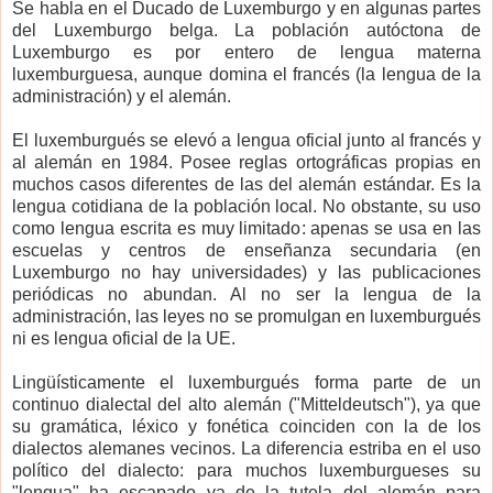
Se habla en el Ducado de Luxemburgo y en algunas partes
del Luxemburgo belga. La población autóctona de
Luxemburgo es por entero de lengua materna
luxemburguesa, aunque domina el francés (la lengua de la
administración) y el alemán.
El luxemburgués se elevó a lengua oficial junto al francés y
al alemán en 1984. Posee reglas ortográficas propias en
muchos casos diferentes de las del alemán estándar. Es la
lengua cotidiana de la población local. No obstante, su uso
como lengua escrita es muy limitado: apenas se usa en las
escuelas y centros de enseñanza secundaria (en
Luxemburgo no hay universidades) y las publicaciones
periódicas no abundan. Al no ser la lengua de la
administración, las leyes no se promulgan en luxemburgués
ni es lengua oficial de la UE.
Lingüísticamente el luxemburgués forma parte de un
continuo dialectal del alto alemán ("Mitteldeutsch"), ya que
su gramática, léxico y fonética coinciden con la de los
dialectos alemanes vecinos. La diferencia estriba en el uso
político del dialecto: para muchos luxemburgueses su
"lengua" ha escapado ya de la tutela del alemán para