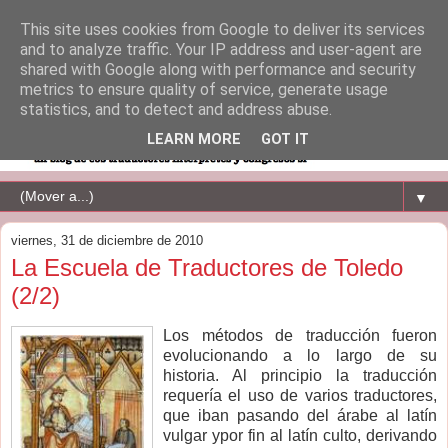
This site uses cookies from Google to deliver its services
and to analyze traffic. Your IP address and user-agent are
shared with Google along with performance and security
metrics to ensure quality of service, generate usage
statistics, and to detect and address abuse.
LEARN MORE
GOT IT
▼
viernes, 31 de diciembre de 2010
La Escuela de Traductores de Toledo
(2/2)
Los métodos de traducción fueron
evolucionando a lo largo de su
historia. Al principio la traducción
requería el uso de varios traductores,
que iban pasando del árabe al latín
vulgar ypor fin al latín culto, derivando