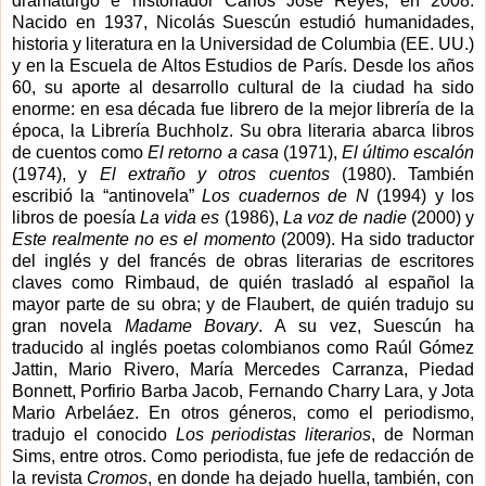
dramaturgo e historiador Carlos José Reyes, en 2008.
Nacido en 1937, Nicolás Suescún estudió humanidades,
historia y literatura en la Universidad de Columbia (EE. UU.)
y en la Escuela de Altos Estudios de París. Desde los años
60, su aporte al desarrollo cultural de la ciudad ha sido
enorme: en esa década fue librero de la mejor librería de la
época, la Librería Buchholz. Su obra literaria abarca libros
de cuentos como
El retorno a casa
(1971),
El último escalón
(1974), y
El extraño y otros cuentos
(1980). También
escribió la “antinovela”
Los cuadernos de N
(1994) y los
libros de poesía
La vida es
(1986),
La voz de nadie
(2000) y
Este realmente no es el momento
(2009). Ha sido traductor
del inglés y del francés de obras literarias de escritores
claves como Rimbaud, de quién trasladó al español la
mayor parte de su obra; y de Flaubert, de quién tradujo su
gran novela
Madame Bovary
. A su vez, Suescún ha
traducido al inglés poetas colombianos como Raúl Gómez
Jattin, Mario Rivero, María Mercedes Carranza, Piedad
Bonnett, Porfirio Barba Jacob, Fernando Charry Lara, y Jota
Mario Arbeláez. En otros géneros, como el periodismo,
tradujo el conocido
Los periodistas literarios
, de Norman
Sims, entre otros. Como periodista, fue jefe de redacción de
la revista
Cromos
, en donde ha dejado huella, también, con