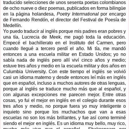
traducido selecciones de unos sesenta poetas colombianos
de ocho nueve o diez poemas, publicados en forma bilingüe
en la página holandesa,
Poetry Interrnational
por encargo
de Fernando Rendón, el director del Festival de Poesía de
Medellín.
Yo puedo traducir al inglés porque mis padres eran pobres y
una tía, Lucrecia de Meek, me pagó toda la educación.
Empecé el bachillerato en el Instituto del Carmen, pero
cuando llegué a tercero perdí el año. Mi tía, me mandó
entonces a una escuela militar en Estado Unidos; yo no
sabía nada de inglés pero allí viví cinco años y medio;
estuve tres años y medio en la escuela militar y dos años en
Culumbia University. Con este tiempo el inglés se volvió
casi un idioma materno y desde entonces leí más en inglés
que en español, incluso a muchos autores de otras lenguas,
porque al inglés se traduce mucho más que al español, y
con algunas excepciones me parecen mejor. Entre otras
cosas, yo fui el mejor en inglés en el colegio durante esos
tres años y medio, no porque fuera yo muy inteligente o
inquieto sino porque los muchachos que van a esas
escuelas no son los más brillantes, y fue así como terminé
siendo el mejor en inglés. Es un idioma muy bello, muy rico,