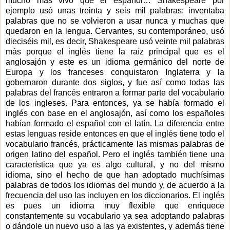
mucho más vivo que el español… Shakespeare por
ejemplo usó unas treinta y seis mil palabras: inventaba
palabras que no se volvieron a usar nunca y muchas que
quedaron en la lengua. Cervantes, su contemporáneo, usó
dieciséis mil, es decir, Shakespeare usó veinte mil palabras
más porque el inglés tiene la raíz principal que es el
anglosajón y este es un idioma germánico del norte de
Europa y los franceses conquistaron Inglaterra y la
gobernaron durante dos siglos, y fue así como todas las
palabras del francés entraron a formar parte del vocabulario
de los ingleses. Para entonces, ya se había formado el
inglés con base en el anglosajón, así como los españoles
habían formado el español con el latín. La diferencia entre
estas lenguas reside entonces en que el inglés tiene todo el
vocabulario francés, prácticamente las mismas palabras de
origen latino del español. Pero el inglés también tiene una
característica que ya es algo cultural, y no del mismo
idioma, sino el hecho de que han adoptado muchísimas
palabras de todos los idiomas del mundo y, de acuerdo a la
frecuencia del uso las incluyen en los diccionarios. El inglés
es pues un idioma muy flexible que enriquece
constantemente su vocabulario ya sea adoptando palabras
o dándole un nuevo uso a las ya existentes, y además tiene