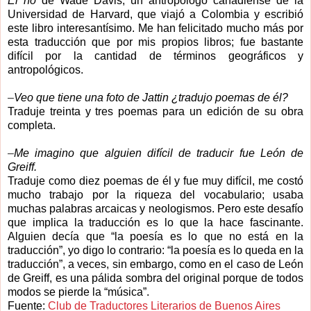
El río
de Wade Davis, un antropólogo canadiense de la
Universidad de Harvard, que viajó a Colombia y escribió
este libro interesantísimo. Me han felicitado mucho más por
esta traducción que por mis propios libros; fue bastante
difícil por la cantidad de términos geográficos y
antropológicos.
–
Veo que tiene una foto de Jattin ¿tradujo poemas de él?
Traduje treinta y tres poemas para un edición de su obra
completa.
–
Me imagino que alguien difícil de traducir fue León de
Greiff.
Traduje como diez poemas de él y fue muy difícil, me costó
mucho trabajo por la riqueza del vocabulario; usaba
muchas palabras arcaicas y neologismos. Pero este desafío
que implica la traducción es lo que la hace fascinante.
Alguien decía que “la poesía es lo que no está en la
traducción”, yo digo lo contrario: “la poesía es lo queda en la
traducción”, a veces, sin embargo, como en el caso de León
de Greiff, es una pálida sombra del original porque de todos
modos se pierde la “música”.
Fuente:
Club de Traductores Literarios de Buenos Aires