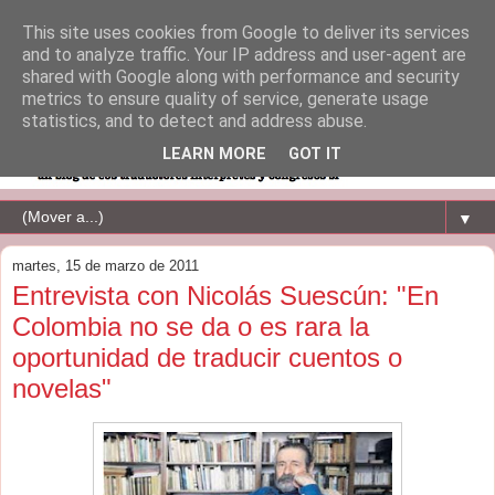
This site uses cookies from Google to deliver its services
and to analyze traffic. Your IP address and user-agent are
shared with Google along with performance and security
metrics to ensure quality of service, generate usage
statistics, and to detect and address abuse.
LEARN MORE
GOT IT
▼
martes, 15 de marzo de 2011
Entrevista con Nicolás Suescún: "En
Colombia no se da o es rara la
oportunidad de traducir cuentos o
novelas"