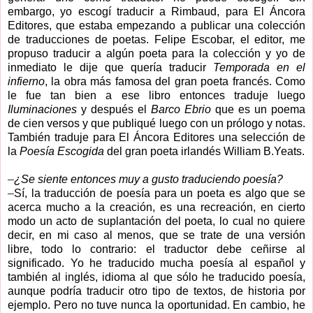
embargo, yo escogí traducir a Rimbaud, para El Áncora
Editores, que estaba empezando a publicar una colección
de traducciones de poetas. Felipe Escobar, el editor, me
propuso traducir a algún poeta para la colección y yo de
inmediato le dije que quería traducir
Temporada en el
infierno
, la obra más famosa del gran poeta francés. Como
le fue tan bien a ese libro entonces traduje luego
Iluminaciones
y después el
Barco Ebrio
que es un poema
de cien versos y que publiqué luego con un prólogo y notas.
También traduje para El Áncora Editores una selección de
la
Poesía Escogida
del gran poeta irlandés William B.Yeats.
–
¿Se siente entonces muy a gusto traduciendo poesía?
–
Sí, la traducción de poesía para un poeta es algo que se
acerca mucho a la creación, es una recreación, en cierto
modo un acto de suplantación del poeta, lo cual no quiere
decir, en mi caso al menos, que se trate de una versión
libre, todo lo contrario: el traductor debe ceñirse al
significado. Yo he traducido mucha poesía al español y
también al inglés, idioma al que sólo he traducido poesía,
aunque podría traducir otro tipo de textos, de historia por
ejemplo. Pero no tuve nunca la
oportunidad. En cambio, he