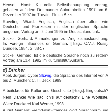
Hensel, Horst: Kulturelle Selbstbehauptung. Vortrag,
gehalten auf dem Dortmunder Autorentreffen 1997 am 6.
Dezember 1997 im Theater Fletch Bizzel.
Raveling, Wiard: Englisch, Englisch über alles, wie
Deutsche und Franzosen mit der englischen Sprache
umgehen, Vortrag am 2. Juni 1995 im Deutschlandfunk.
Stickel, Gerhard: Anmerkungen zur Anglizismusforschung.
In: Foreign Influences on German, [Hrsg.: C.V.J. Russ],
Dundee, 1984, S. 38-57.
Stickel, Gerhard: Ist die deutsche Sprache noch zu retten?
Vortrag am 13.4. 1992 im Kulturinstitut Ankara.
d)
Bücher
Abel, Jürgen: Cyber
Sl@ng
, die Sprache des Internet von A
bis Z, München: C. H. Beck, 1999.
Arbeitskreis für Kultur und Geschichte [Hrsg.]: Engleutsch?
Nein Danke! Wie sag ich’s auf deutsch? Eine Wortliste,
Wien: Druckerei Karl Werner, 1998.
Augst, Gerhard: Fremdwort - fremdes Wort, Sprachnorm und