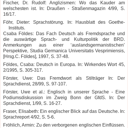
Fischer, Dr. Rudolf: Anglizismen: Wo das Kauder am
welschesten ist. In: Draußen - Straßenmagazin 4/99, S.
16/17.
Föhr, Dieter: Sprachstörung. In: Hausblatt des Goethe-
Instituts.
Csaba Földes: Das Fach Deutsch als Fremdsprache und
die auswärtige Sprach- und Kulturpolitik der BRD.
Anmerkungen aus einer ‘auslandsgermanistischen’
Perspektive, Studia Germanica Universitatis Vesprimiensis,
[Hrsg.C. Földes], 1997, S. 37-48.
Földes, Csaba: Deutsch in Europa. In: Wirkendes Wort 45,
2/1995, S. 305-317.
Förster, Uwe: Das Fremdwort als Stilträger In: Der
Sprachdienst, 28/99, S. 97-107.
Förster, Uwe et al.: Englisch in unserer Sprache - Eine
Podiumsdiskussion im Zweig Bonn der GfdS. In: Der
Sprachdienst, 1/99, S. 16-27.
Fraser, Elisabeth: Ein englischer Blick auf das Deutsche. In:
Sprachreport 4/92, S. 5-6.
Fröhlich, Armin: Zu den verborgenen englischen Einflüssen.