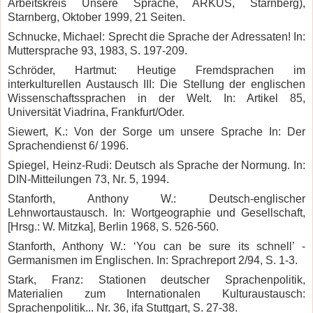
Arbeitskreis Unsere Sprache, ARKUS, Starnberg),
Starnberg, Oktober 1999, 21 Seiten.
Schnucke, Michael: Sprecht die Sprache der Adressaten! In:
Muttersprache 93, 1983, S. 197-209.
Schröder, Hartmut: Heutige Fremdsprachen im
interkulturellen Austausch III: Die Stellung der englischen
Wissenschaftssprachen in der Welt. In: Artikel 85,
Universität Viadrina, Frankfurt/Oder.
Siewert, K.: Von der Sorge um unsere Sprache In: Der
Sprachendienst 6/ 1996.
Spiegel, Heinz-Rudi: Deutsch als Sprache der Normung. In:
DIN-Mitteilungen 73, Nr. 5, 1994.
Stanforth, Anthony W.: Deutsch-englischer
Lehnwortaustausch.
In: Wortgeographie und Gesellschaft,
[Hrsg.: W. Mitzka], Berlin 1968, S. 526-560.
Stanforth, Anthony W.: ‘You can be sure its schnell’ -
Germanismen im Englischen.
In: Sprachreport 2/94, S. 1-3.
Stark, Franz: Stationen deutscher Sprachenpolitik,
Materialien zum Internationalen Kulturaustausch:
Sprachenpolitik... Nr. 36, ifa Stuttgart, S. 27-38.