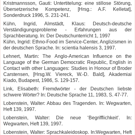
Kristmannsson, Gauti: Untertitelung: eine stillose Störung,
Übersetzerische Kompetenz, [Hrsg.: A.F. Kelletat],
Sonderdruck 1996, S. 231-241.
Kühn, Ingrid, Almstädt, Klaus: Deutsch-deutsche
Verständigungsprobleme - Erfahrungen aus der
Sprachberatung. In: Der Deutschunterricht 1, 1997
Kühn, Ingrid: Ethno-Food im Service-Center, Anglizismen in
der deutschen Sprache.
In: scientia halensis 3, 1997.
Lehnert, Martin: The Anglo-American Influence on the
Language of the German Democratic Republic, English in
Contact with other Languages: Studies in Honour of Broder
Carstensen, [Hrsg.W. Viereck, W.-D. Bald], Akademiai
Kiado, Budapest, 1986, S. 129-157.
Link, Elisabeth: Fremdwörter - der Deutschen liebste
schwere Wörter? In: Deutsche Sprache 11, 1983, S. 47-77.
Lobenstein, Walter: Abbau des Tragenden. In: Wegwarten,
Heft 139, 1997.
Lobenstein, Walter: Die neue ‘Begrifflichkeit’. In:
Wegwarten, Heft 139, 1997.
Lobenstein, Walter: Sprachkaleidoskop. In:Wegwarten, Heft