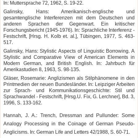
In: Muttersprache 72, 1962, S. 19-22.
Galinsky, Hans: Amerikanisch-englische und
gesamtenglische Interferenzen mit dem Deutschen und
anderen Sprachen der Gegenwart. Ein kritischer
Forschungsbericht (1945-1976). In: Sprachliche Interferenz -
Festschrift, [Hrsg. H. Kolb et.
al.], Tübingen, 1977, S. 463-
517.
Galinsky, Hans: Stylistic Aspects of Linguistic Borrowing. A
Stylistic and Comparative View of American Elements in
Modern German, and British English.
In: Jahrbuch für
Amerikastudien 8, 1963, S. 98-135.
Gläser, Rosemarie: Anglizismen als Stilphänomene in den
Printmedien der neuen Bundesländer. In: Leipziger Arbeiten
zur Sprach- und Kommunikationsgeschichte: Stil und
Sprachwandel - Festschrift, [Hrsg.U. Fix, G. Lerchner], Bd.
3,
1996, S. 133-162.
Hannah, J. A.: Trench, Dressman and Pullunder: Some
Analogy Processing in the Coinage of German Pseudo-
Anglicisms.
In: German Life and Letters 42/1988, S. 60-71.