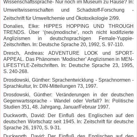
Wissenschaftssprache- Nur noch im Museum zu Hause? In:
Umweltwissenschaften und Schadstoff-Forschung -
Zeitschrift für Umweltchemie und Ökotoxikologie 2/99.
Donalies, Elke: HIPPES HOPPING UND THROUGH
TRENDS.
Über ‘(neu)modische’, noch nicht kodifizierte
Anglizismen in deutschsprachigen Female-Yuppie-
Zeitschriften. In: Deutsche Sprache 20, 1992, S. 97-110.
Dresch, Andreas: ADVENTURE LOOK und SPORT-
APPEAL. Das Phänomen ‘Modischer’ Anglizismen in MEN-
LIFESTYLE-Zeitschriften. In: Deutsche Sprache 23, 1995,
S. 240-268.
Drosdowski, Günther: Sprachentwicklung - Sprachnormen -
Sprachkultur, In: DIN-Mitteilungen 73, 1997.
Drosdowski, Günther: Veränderungen in der deutschen
Gegenwartssprache - Wandel oder Verfall? In: Politische
Studien 351, 48. Jahrgang, Januar/Februar 1997.
Duckworth, David: Der Einfluß des Englischen auf den
deutschen Wortschatz seit 1945. In: Zeitschrift für deutsche
Sprache 26, 1970, S. 9-31.
Duckworth, David: Der Einfluß des Englischen auf den