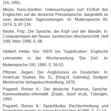
116, 1991.
Meyer, Hans-Günther: Untersuchungen zum Einfluß des
Englischen auf die deutsche Pressesprache, dargestellt an
zwei deutschen Tageszeitungen. In: Muttersprache 84,
1974, S. 97-134.
Neske, Fritz: Die Sprache, der Kopf und der Wandel. In:
Computerreport der Neuen Juristischen Wochenschrift, Heft
2/99, März 1999, S. 68.
Oeldorf, Heike: Von ‘AIDS’ bis ‘Yuppification’. Englische
Lehnwörter in der Wochenzeitung ‘Die Zeit’. In:
Muttersprache 100, 1990, S. 38-52.
Pfitzner, Jürgen: Der Anglizismus im Deutschen. In:
American Studies, Bd. 51, [Hrsg.H. Galinsky], Stuttgart:
Metzlersche Verlagsbuchhandlung, 1978.
Pogarell, Reiner K.: Der deutsche Purismus, Sprache-
Kommunikation-Informatik (Daski, Jozef et.al), Tübingen,
1993.
Pogarell, Reiner K.: Sprachkultur, Rechtschreibung und
Technikdokumente. In: tekom-Nachrichten 4/1995, S. 12-13.