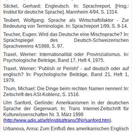
Stickel, Gerhard: Engleutsch. In: Sprachreport, [Hrsg.:
Institut für deutsche Sprache], Mannheim 4/94, S. 1314.
Teubert, Wolfgang: Sprache als Wirtschaftsfaktor - Zur
Bedeutung von Terminologie. In: Sprachreport 1/99, S. 9-14.
Teucher, Eugen: Wird das Deutsche eine Mischsprache? In:
Sprachspiegel des Deutsch-Schweizerischen
Sprachvereins 4/1988, S. 97.
Traxel, Werner: Internationalität oder Provinzialismus. In:
Psychologische Beiträge, Band 17, Heft 4, 1975.
Traxel, Werner: ‘Publish or Perish!’ - auf deutsch oder auf
englisch? In: Psychologische Beiträge, Band 21, Heft 1,
1979.
Thum, Michael: Die Dinge beim rechten Namen nennen! In:
Zeitschrift des ASt-Koblenz, S. 1518.
Ulm Sanford, Gerlinde: Amerikanismen in der deutschen
Sprache der Gegenwart. In: Trans Internet-Zeitschrift für
Kulturwissenschaften Nr. 3, März 1998
(
http://www.adis.at/arlt/institut/trans/3Nr/sanford.htm
).
Urbanova, Anna: Zum Einfluß des amerikanischen Englisch