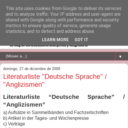
This site uses cookies from Google to deliver its services
and to analyze traffic. Your IP address and user-agent are
shared with Google along with performance and security
metrics to ensure quality of service, generate usage
statistics, and to detect and address abuse.
LEARN MORE
GOT IT
▼
domingo, 27 de diciembre de 2009
Literaturliste "Deutsche Sprache" /
"Anglizismen"
Literaturliste “Deutsche Sprache” /
“Anglizismen”
a)
Aufsätze in Sammelbänden und Fachzeitschriften
b)
Artikel in der Tages- und Wochenpresse
c)
Vorträge