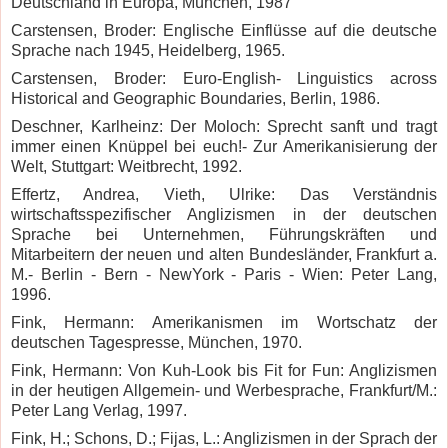
Deutschland in Europa, München, 1987
Carstensen, Broder: Englische Einflüsse auf die deutsche
Sprache nach 1945, Heidelberg, 1965.
Carstensen, Broder: Euro-English- Linguistics across
Historical and Geographic Boundaries,
Berlin
, 1986.
Deschner, Karlheinz: Der Moloch: Sprecht sanft und tragt
immer einen Knüppel bei euch!- Zur Amerikanisierung der
Welt, Stuttgart: Weitbrecht, 1992.
Effertz, Andrea, Vieth, Ulrike: Das Verständnis
wirtschaftsspezifischer Anglizismen in der deutschen
Sprache bei Unternehmen, Führungskräften und
Mitarbeitern der neuen und alten Bundesländer, Frankfurt a.
M.- Berlin - Bern - NewYork - Paris - Wien: Peter Lang,
1996.
Fink, Hermann: Amerikanismen im Wortschatz der
deutschen Tagespresse, München, 1970.
Fink, Hermann: Von Kuh-Look bis Fit for Fun: Anglizismen
in der heutigen Allgemein- und Werbesprache, Frankfurt/M.:
Peter Lang Verlag, 1997.
Fink, H.; Schons, D.; Fijas, L.: Anglizismen in der Sprach der