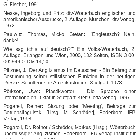
G. Fischer, 1991.
Neske, Ingeborg und Fritz: dtv-Wörterbuch englischer und
amerikanischer Ausdrücke, 2. Auflage, München: dtv Verlag,
1972.
Paulwitz, Thomas, Micko, Stefan: ‘”Engleutsch? Nein,
danke!
Wie sag ich’s auf deutsch?’” Ein Volks-Wörterbuch, 2.
Auflage, Erlangen und Wien, 2000, 132 Seiten, ISBN 3-00-
005949-0, DM 14,50.
Pfitzner, J.: Der Anglizismus im Deutschen - Ein Beitrag zur
Bestimmung seiner stilistischen Funktion in der heutigen
Presse, Schriftenreihe Amerikastudien, Stuttgart, 1978.
Pörksen, Uwe: Plastikwörter - Die Sprache einer
internationalen Diktatur, Stuttgart: Klett-Cotta Verlag, 1997.
Pogarell, Reiner: ‘Sitzung’ oder ‘Meeting’, Beiträge zur
Betriebslinguistik, [Hrsg. M. Schröder], Paderborn: IFB
Verlag, 1998.
Pogarell, Dr. Reiner / Schröder, Markus (Hrsg.): Wörterbuch
überflüssiger Anglizismen. Paderborn: IFB Verlag Institut für